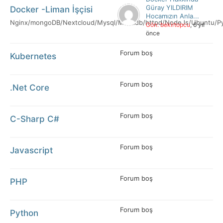
Güray YILDIRIM
Docker -Liman İşçisi
Hocamızın Anla...
Nginx/mongoDB/Nextcloud/Mysql/Mariadb/httpd/NodeJs/Ubuntu/P
Gön: bekirtopcu
, 6 yıl
önce
Forum boş
Kubernetes
Forum boş
.Net Core
Forum boş
C-Sharp C#
Forum boş
Javascript
Forum boş
PHP
Forum boş
Python