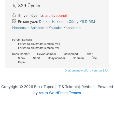
329
Üyeler
En yeni üyemiz:
archivepanel
En son yazı:
Docker Hakkında Güray YILDIRIM
Hocamızın Anlatımları Youtube Kanalın da
Forum İkonları:
Forumda okunmamış mesaj yok
Forumda okunmamış mesaj var
Konu ikonları:
Cevaplanmadı
Cevaplandı
Aktif
Sıcak
Sabit
Onaylanmadı
Çözüldü
Özel
Kapalı
Oluşturulma wpForo version 3.1.4
Copyright © 2026 Bekir Topcu | IT & Teknoloji Rehberi | Powered
by
Astra WordPress Teması