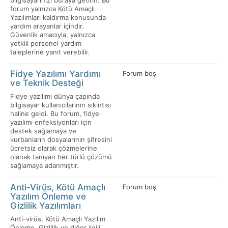
bilgisayarınızı buraya getirin. Bu
forum yalnızca Kötü Amaçlı
Yazılımları kaldırma konusunda
yardım arayanlar içindir.
Güvenlik amacıyla, yalnızca
yetkili personel yardım
taleplerine yanıt verebilir.
Fidye Yazılımı Yardımı
Forum boş
ve Teknik Desteği
Fidye yazılımı dünya çapında
bilgisayar kullanıcılarının sıkıntısı
haline geldi. Bu forum, fidye
yazılımı enfeksiyonları için
destek sağlamaya ve
kurbanların dosyalarının şifresini
ücretsiz olarak çözmelerine
olanak tanıyan her türlü çözümü
sağlamaya adanmıştır.
Anti-Virüs, Kötü Amaçlı
Forum boş
Yazılım Önleme ve
Gizlilik Yazılımları
Anti-virüs, Kötü Amaçlı Yazılım
Önleme, Gizlilik ve diğer ilgili