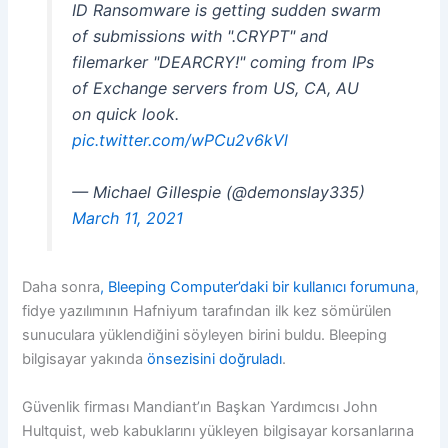
ID Ransomware is getting sudden swarm
of submissions with ".CRYPT" and
filemarker "DEARCRY!" coming from IPs
of Exchange servers from US, CA, AU
on quick look.
pic.twitter.com/wPCu2v6kVl
— Michael Gillespie (@demonslay335)
March 11, 2021
Daha sonra
, Bleeping Computer’daki bir kullanıcı forumuna
,
fidye yazılımının Hafniyum tarafından ilk kez sömürülen
sunuculara yüklendiğini söyleyen birini buldu. Bleeping
bilgisayar yakında
önsezisini doğruladı
.
Güvenlik firması Mandiant’ın Başkan Yardımcısı John
Hultquist, web kabuklarını yükleyen bilgisayar korsanlarına