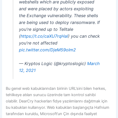
webshells which are publicly exposed
and were placed by actors exploiting
the Exchange vulnerability. These shells
are being used to deploy ransomware. If
you're signed up to Telltale
(
https://t.co/caXU7rqHaI
) you can check
you're not affected
pic.twitter.com/DjeM59oIm2
— Kryptos Logic (@kryptoslogic)
March
12, 2021
Bu genel web kabuklarından birinin URL’sini bilen herkes,
tehlikeye atılan sunucu üzerinde tam kontrol sahibi
olabilir. DearCry hackerları fidye yazılımlarını dağıtmak için
bu kabukları kullanıyor. Web kabukları başlangıçta Hafnium
tarafından kuruldu, Microsoft’un Çin dışında faaliyet