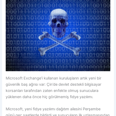
Microsoft Exchange’i kullanan kuruluşların artık yeni bir
güvenlik baş ağrısı var: Çin’de devlet destekli bilgisayar
korsanları tarafından zaten enfekte olmuş sunuculara
yüklenen daha önce hiç görülmemiş fidye yazılımı.
Microsoft, yeni fidye yazılımı dağıtım ailesini Perşembe
günü geç saatlerde bildirdi ve sunucuların ilk uzlaşmasından