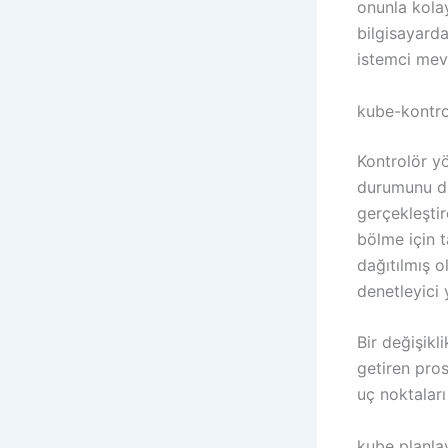
onunla kolay
bilgisayard
istemci mev
kube-kontro
Kontrolör yö
durumunu dü
gerçekleştir
bölme için 
dağıtılmış o
denetleyici y
Bir değişikl
getiren pro
uç noktaları
kube planlay