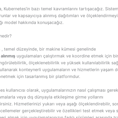
, Kubernetes’in bazı temel kavramlarını tartışacağız. Sistem
unlar ve kapsayıcıya alınmış dağıtımları ve ölçeklendirmeyi
dığı model hakkında konuşacağız.
nedir?
s
, temel düzeyinde, bir makine kümesi genelinde
a
alınmış
uygulamaları çalıştırmak ve koordine etmek için bi
görülebilirlik, ölçeklenebilirlik ve yüksek kullanılabilirlik sa
ullanarak konteynerli uygulamaların ve hizmetlerin yaşam 
etmek için tasarlanmış bir platformdur.
es kullanıcısı olarak, uygulamalarınızın nasıl çalışması gerek
malarla veya dış dünyayla etkileşime girme yollarını
irsiniz. Hizmetlerinizi yukarı veya aşağı ölçeklendirebilir, s
ellemeler gerçekleştirebilir ve özellikleri test etmek veya 
geri almak için uygulamalarınızın farklı sürümleri arasında tr