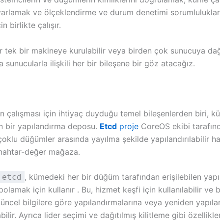
 ayarlamak ve ölçeklendirme ve durum denetimi sorumluluklar
 birlikte çalışır.
r tek bir makineye kurulabilir veya birden çok sunucuya dağıt
sunucularla ilişkili her bir bileşene bir göz atacağız.
n çalışması için ihtiyaç duyduğu temel bileşenlerden biri, kü
en bir yapılandırma deposu.
Etcd
proje
CoreOS ekibi tarafın
, çoklu düğümler arasında yayılma şekilde yapılandırılabilir haf
anahtar-değer mağaza.
, kümedeki her bir düğüm tarafından erişilebilen yap
etcd
polamak için kullanır . Bu, hizmet keşfi için kullanılabilir ve b
güncel bilgilere göre yapılandırmalarına veya yeniden yapıla
bilir. Ayrıca lider seçimi ve dağıtılmış kilitleme gibi özellikl