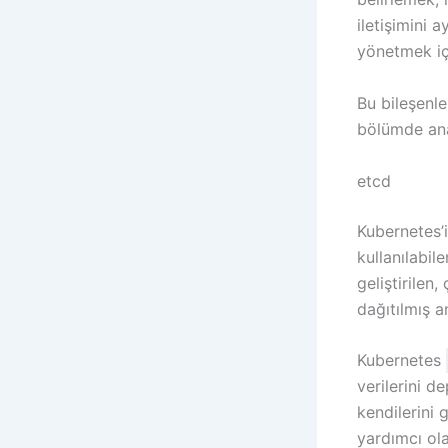
iletişimini
yönetmek için
Bu bileşenle
bölümde ana 
etcd
Kubernetes’i
kullanılabil
geliştirilen
dağıtılmış 
Kubernetes
verilerini de
kendilerini 
yardımcı ola