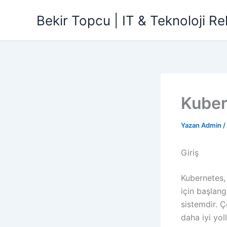
İçeriğe
Bekir Topcu | IT & Teknoloji Re
atla
Kuber
Yazan
Admin
/
Giriş
Kubernetes,
için başlang
sistemdir. Ç
daha iyi yol