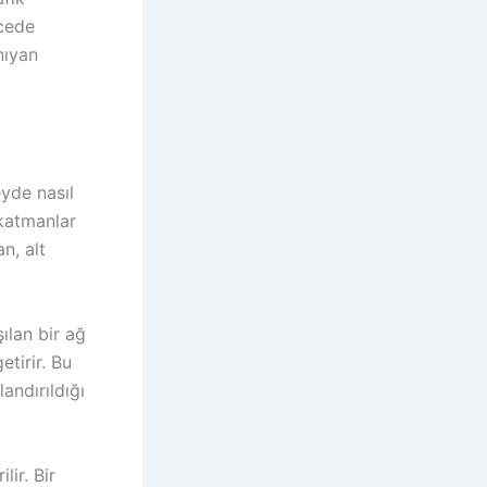
ecede
nıyan
eyde nasıl
 katmanlar
n, alt
ılan bir ağ
etirir. Bu
andırıldığı
lir. Bir