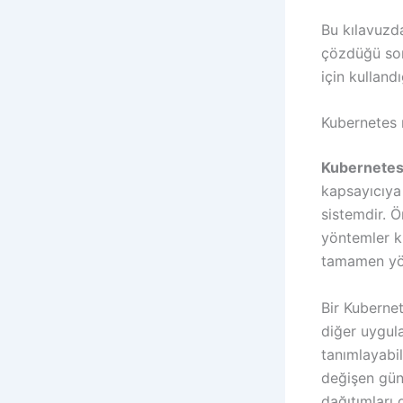
Bu kılavuzda
çözdüğü sor
için kullan
Kubernetes 
Kubernete
kapsayıcıy
sistemdir. Ön
yöntemler k
tamamen yön
Bir Kubernet
diğer uygula
tanımlayabil
değişen günc
dağıtımları 