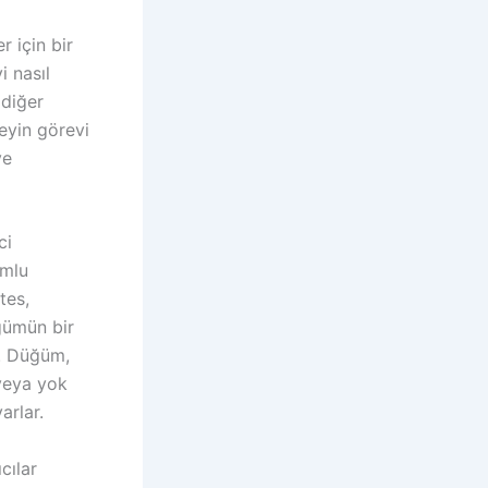
r için bir
i nasıl
 diğer
beyin görevi
ve
ci
umlu
tes,
ğümün bir
r. Düğüm,
 veya yok
arlar.
cılar