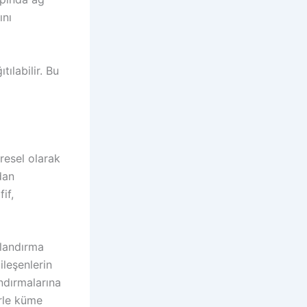
ını
ılabilir. Bu
resel olarak
dan
if,
ılandırma
ileşenlerin
ndırmalarına
erle küme