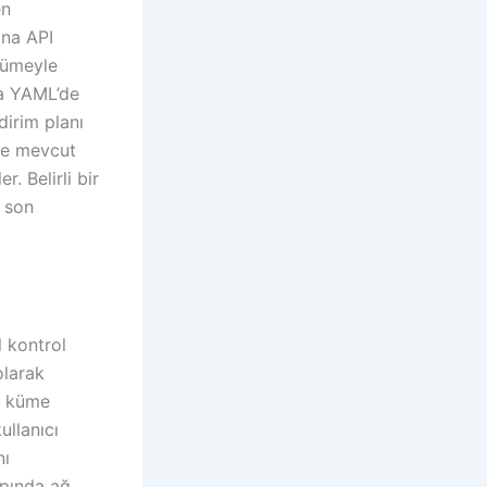
en
ana API
kümeyle
ya YAML’de
dirim planı
 ve mevcut
. Belirli bir
n son
l kontrol
olarak
n küme
ullanıcı
nı
apında ağ