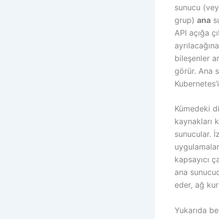
sunucu (vey
grup)
ana
su
API açığa çı
ayrılacağına
bileşenler a
görür. Ana s
Kubernetes’
Kümedeki d
kaynakları k
sunucular. 
uygulamalar
kapsayıcı ç
ana sunucuda
eder, ağ kur
Yukarıda bel