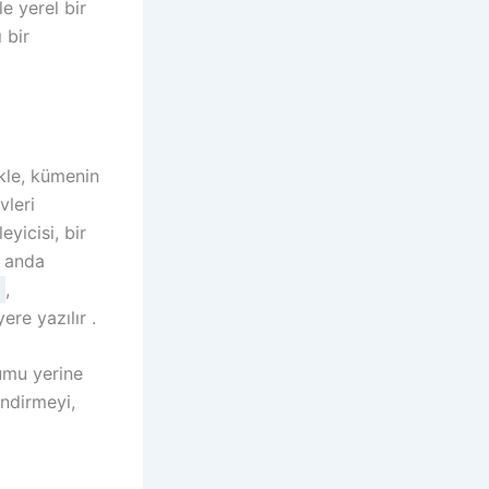
e yerel bir
 bir
ikle, kümenin
vleri
eyicisi, bir
o anda
,
ere yazılır .
rumu yerine
endirmeyi,