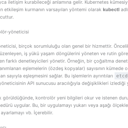
ca iletişim kurabileceği anlamına gelir. Kubernetes kümesiyl
an etkileşim kurmanın varsayılan yöntemi olarak
kubectl
adlı
cuttur.
lör-yöneticisi
neticisi, birçok sorumluluğu olan genel bir hizmettir. Öncel
zenleyen, iş yükü yaşam döngülerini yöneten ve rutin göre
en farklı denetleyicileri yönetir. Örneğin, bir çoğaltma denetl
tanımlanan eşlemelerin (özdeş kopyalar) sayısının kümede 
lan sayıyla eşleşmesini sağlar. Bu işlemlerin ayrıntıları
etcd
öneticisinin API sunucusu aracılığıyla değişiklikleri izlediği y
ik görüldüğünde, kontrolör yeni bilgileri okur ve istenen du
sedürü uygular. Bu, bir uygulamayı yukarı veya aşağı ölçekl
 ayarlamayı vb. İçerebilir.
ıcı