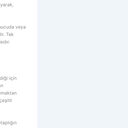
yarak,
unucuda veya
ir. Tek
ıdır.
diği için
an
olmaktan
eşitli
taplığın