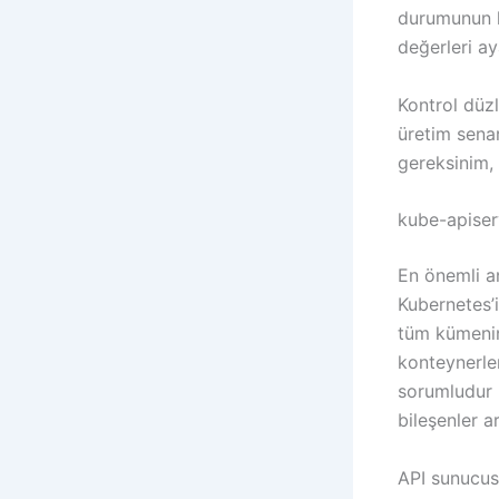
durumunun k
değerleri a
Kontrol düzl
üretim senar
gereksinim, 
kube-apiser
En önemli an
Kubernetes’i
tüm kümenin
konteynerle
sorumludur .
bileşenler a
API sunucusu