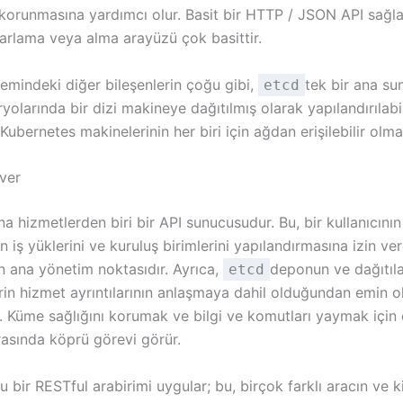
orunmasına yardımcı olur. Basit bir HTTP / JSON API sağla
yarlama veya alma arayüzü çok basittir.
emindeki diğer bileşenlerin çoğu gibi,
tek bir ana s
etcd
yolarında bir dizi makineye dağıtılmış olarak yapılandırılabil
Kubernetes makinelerinin her biri için ağdan erişilebilir olmas
ver
a hizmetlerden biri bir API sunucusudur. Bu, bir kullanıcının
n iş yüklerini ve kuruluş birimlerini yapılandırmasına izin ver
 ana yönetim noktasıdır. Ayrıca,
deponun ve dağıtıl
etcd
rin hizmet ayrıntılarının anlaşmaya dahil olduğundan emin 
 Küme sağlığını korumak ve bilgi ve komutları yaymak için ç
rasında köprü görevi görür.
 bir RESTful arabirimi uygular; bu, birçok farklı aracın ve ki