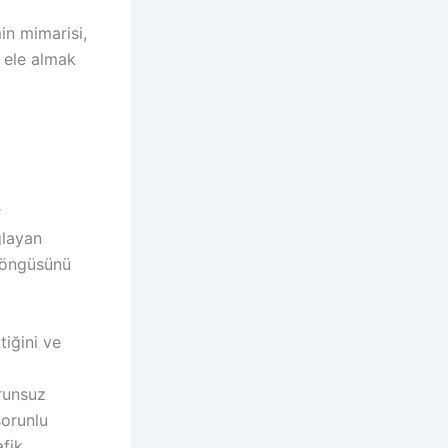
in mimarisi,
 ele almak
r
ğlayan
döngüsünü
tiğini ve
orunsuz
sorunlu
afik