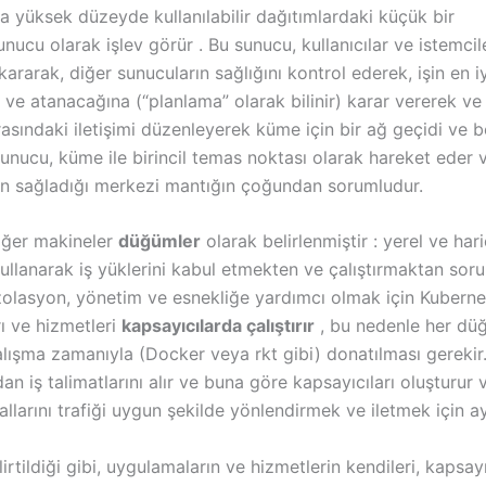
a yüksek düzeyde kullanılabilir dağıtımlardaki küçük bir
nucu olarak işlev görür . Bu sunucu, kullanıcılar ve istemcile
kararak, diğer sunucuların sağlığını kontrol ederek, işin en iy
 ve atanacağına (“planlama” olarak bilinir) karar vererek ve
rasındaki iletişimi düzenleyerek küme için bir ağ geçidi ve 
unucu, küme ile birincil temas noktası olarak hareket eder 
in sağladığı merkezi mantığın çoğundan sorumludur.
iğer makineler
düğümler
olarak belirlenmiştir : yerel ve hari
ullanarak iş yüklerini kabul etmekten ve çalıştırmaktan sor
İzolasyon, yönetim ve esnekliğe yardımcı olmak için Kuberne
ı ve hizmetleri
kapsayıcılarda çalıştırır
, bu nedenle her dü
alışma zamanıyla (Docker veya rkt gibi) donatılması gereki
n iş talimatlarını alır ve buna göre kapsayıcıları oluşturur
allarını trafiği uygun şekilde yönlendirmek ve iletmek için ay
irtildiği gibi, uygulamaların ve hizmetlerin kendileri, kapsayı