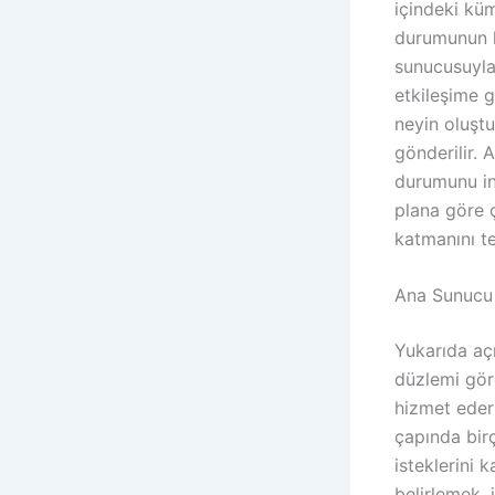
içindeki küm
durumunun k
sunucusuyla
etkileşime 
neyin oluştu
gönderilir. 
durumunu inc
plana göre ç
katmanını te
Ana Sunucu 
Yukarıda açı
düzlemi göre
hizmet eder
çapında birç
isteklerini 
belirlemek,