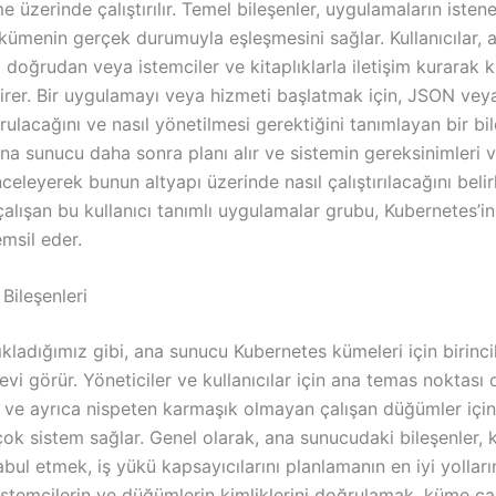
e üzerinde çalıştırılır. Temel bileşenler, uygulamaların isten
ümenin gerçek durumuyla eşleşmesini sağlar. Kullanıcılar, 
 doğrudan veya istemciler ve kitaplıklarla iletişim kurarak 
girer. Bir uygulamayı veya hizmeti başlatmak için, JSON ve
rulacağını ve nasıl yönetilmesi gerektiğini tanımlayan bir bil
Ana sunucu daha sonra planı alır ve sistemin gereksinimleri
eleyerek bunun altyapı üzerinde nasıl çalıştırılacağını belirler
alışan bu kullanıcı tanımlı uygulamalar grubu, Kubernetes’i
msil eder.
Bileşenleri
kladığımız gibi, ana sunucu Kubernetes kümeleri için birinci
vi görür. Yöneticiler ve kullanıcılar için ana temas noktası 
 ve ayrıca nispeten karmaşık olmayan çalışan düğümler içi
ok sistem sağlar. Genel olarak, ana sunucudaki bileşenler, k
kabul etmek, iş yükü kapsayıcılarını planlamanın en iyi yolları
 istemcilerin ve düğümlerin kimliklerini doğrulamak, küme ç