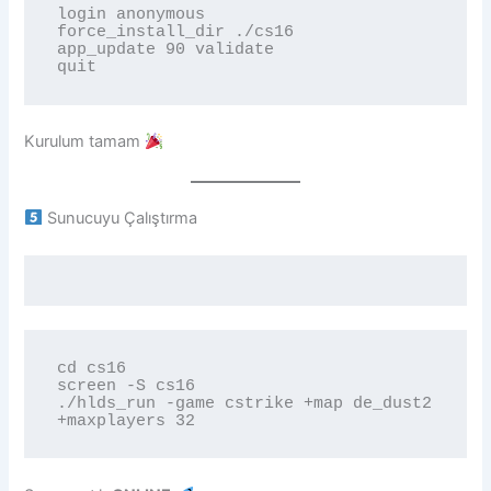
login anonymous

force_install_dir ./cs16

app_update 90 validate

Kurulum tamam
Sunucuyu Çalıştırma
cd cs16

screen -S cs16

./hlds_run -game cstrike +map de_dust2 