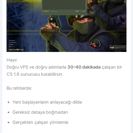
Hayır.
Doğru VPS ve doğru adımlarla
30–40 dakikada
çalışan bir
CS 1.6 sunucusu kurabilirsin.
Bu rehberde:
Yeni başlayanların anlayacağı dilde
Gereksiz detaya boğmadan
Gerçekten çalışan yöntemle