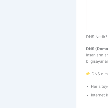
DNS Nedir?
DNS (Doma
İnsanların a
bilgisayarla
DNS olma
Her sitey
İnternet 