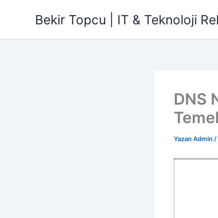
İçeriğe
Bekir Topcu | IT & Teknoloji Re
atla
DNS Ne
Temel
Yazan
Admin
/