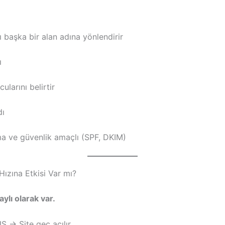
ı başka bir alan adına yönlendirir
ı
ularını belirtir
dı
a ve güvenlik amaçlı (SPF, DKIM)
Hızına Etkisi Var mı?
aylı olarak var.
 → Site geç açılır