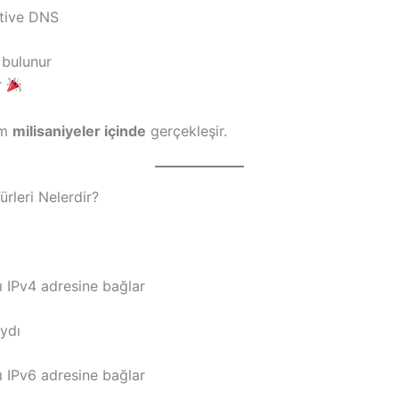
ative DNS
 bulunur
r
em
milisaniyeler içinde
gerçekleşir.
rleri Nelerdir?
ı IPv4 adresine bağlar
ydı
ı IPv6 adresine bağlar