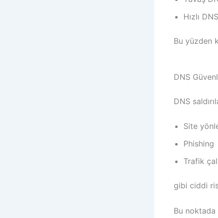
Hızlı DNS
Bu yüzden k
DNS Güvenli
DNS saldırıla
Site yön
Phishing
Trafik ça
gibi ciddi ri
Bu noktada