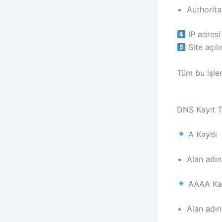
Authorit
IP adresi
Site açılı
Tüm bu işl
DNS Kayıt Tü
A Kaydı
Alan adın
AAAA Ka
Alan adın