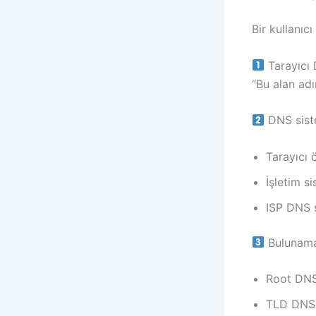
Bir kullanıc
Tarayıcı 
“Bu alan adı
DNS siste
Tarayıcı 
İşletim s
ISP DNS 
Bulunama
Root DN
TLD DNS 