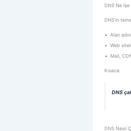
DNS Ne İşe 
DNS’in temel
Alan adın
Web site
Mail, CDN
Kısaca:
DNS çal
DNS Nasıl Ç