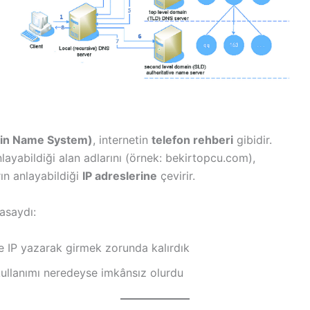
in Name System)
, internetin
telefon rehberi
gibidir.
nlayabildiği alan adlarını (örnek: bekirtopcu.com),
rın anlayabildiği
IP adreslerine
çevirir.
saydı:
e IP yazarak girmek zorunda kalırdık
kullanımı neredeyse imkânsız olurdu