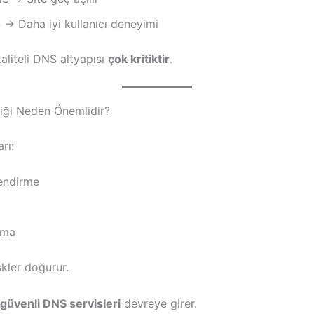
 → Daha iyi kullanıcı deneyimi
aliteli DNS altyapısı
çok kritiktir
.
ği Neden Önemlidir?
rı:
lendirme
lma
skler doğurur.
güvenli DNS servisleri
devreye girer.