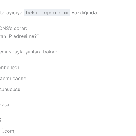
ı tarayıcıya
yazdığında:
bekirtopcu.com
DNS’e sorar:
nın IP adresi ne?”
mi sırayla şunlara bakar:
önbelleği
istemi cache
sunucusu
zsa:
S
(.com)