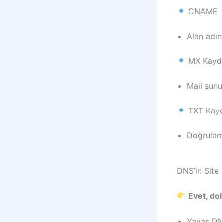
CNAME
Alan adın
MX Kayd
Mail sunuc
TXT Kay
Doğrulam
DNS’in Site 
Evet, dol
Yavaş DNS