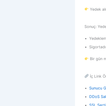
Yedek al
Sonuç: Yede
Yedeklem
Sigortadı
Bir gün m
İç Link Ön
Sunucu Gü
DDoS Sald
SSL Serti