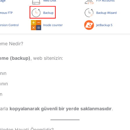
eme Nedir?
leme (backup)
, web sitenizin:
nın
ının
ın
klarla
kopyalanarak güvenli bir yerde saklanmasıdır
.
Neden Hayati Önemlidir?