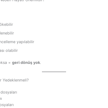
kebilir
lenebilir
ncelleme yapılabilir
sı olabilir
oksa =
geri dönüş yok
.
er Yedeklenmeli?
dosyaları
nı
syaları