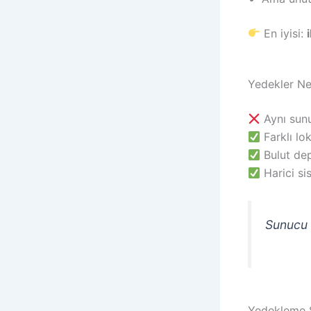
En iyisi:
Yedekler Ne
Aynı sun
Farklı l
Bulut de
Harici si
Sunucu 
Yedekleme Sı