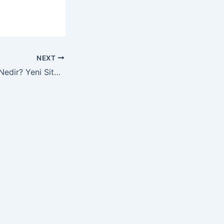
NEXT
Google Sandbox Nedir? Yeni Siteler Neden Bekler?