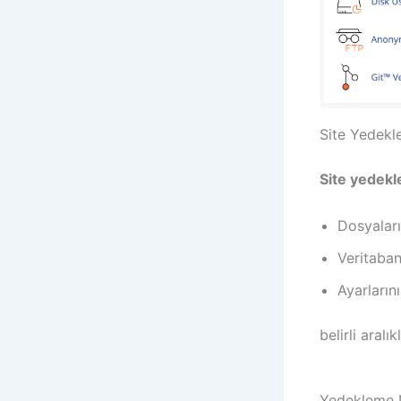
Site Yedekl
Site yedek
Dosyaları
Veritaban
Ayarların
belirli aralı
Yedekleme 