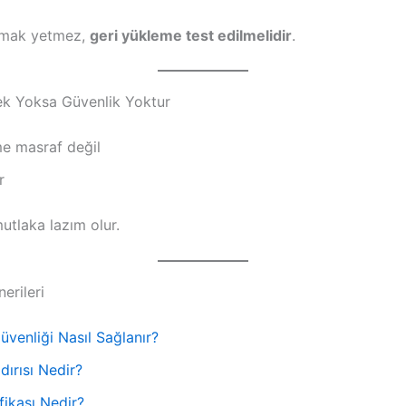
mak yetmez,
geri yükleme test edilmelidir
.
k Yoksa Güvenlik Yoktur
e masraf değil
r
utlaka lazım olur.
erileri
venliği Nasıl Sağlanır?
ırısı Nedir?
fikası Nedir?