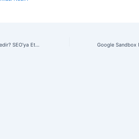
SSL Sertifikası Nedir? SEO’ya Etkisi Var mı?