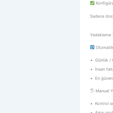
Konfigüra
Sadece dos
Yedekleme T
Otomatik
Günlük / 
İnsan hata
En güven
🖐️ Manuel 
Kontrol 
Ama unut