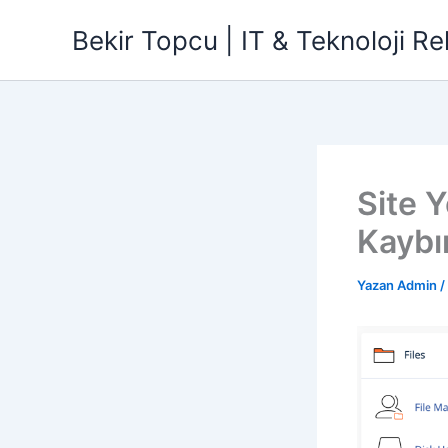
İçeriğe
Bekir Topcu | IT & Teknoloji Re
atla
Site 
Kaybı
Yazan
Admin
/