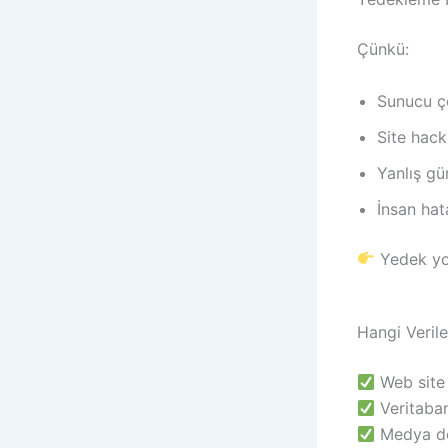
Çünkü:
Sunucu çö
Site hack
Yanlış gü
İnsan hata
Yedek y
Hangi Veril
Web site 
Veritaba
Medya do