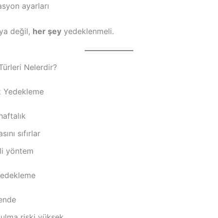
syon ayarları
ya değil,
her şey
yedeklenmeli.
ürleri Nelerdir?
 Yedekleme
haftalık
sını sıfırlar
li yöntem
Yedekleme
sende
ulma riski yüksek