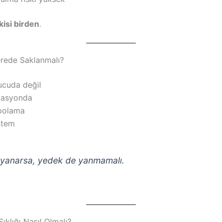
ikisi birden
.
rede Saklanmalı?
ucuda değil
okasyonda
polama
stem
yanarsa, yedek de yanmamalı.
klığı Nasıl Olmalı?