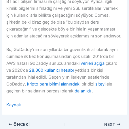
BT adli bilişim firması ile çalıştığını söylüyor. Ayrıca, ilgili
kimlik bilgilerini sıfırladığını ve yeni SSL sertifikaları vermek
için kullanıcılarla birlikte çalışacağını söylüyor. Comes,
şirketin belki biraz geç de olsa “bu olaydan ders
çıkaracağını” ve gelecekte böyle bir ihlalin yaşanmaması
için adımlar atacağını söyleyerek açıklamasını sonlandırıyor.
Bu, GoDaddy’nin son yıllarda bir güvenlik ihlali olarak aynı
cümlede ilk kez konuşulmasından çok uzak. 2018’de bir
AWS hatası GoDaddy sunucularındaki
verileri açığa
çıkardı
ve 2020’de
28.000 kullanıcı hesabı
yetkisiz bir kişi
tarafından ihlal edildi. Geçen yılın ilerleyen saatlerinde
GoDaddy,
kripto para birimi alanındaki
bir dizi
siteyi
ele
geçiren bir saldırının parçası olarak
da anıldı
.
Kaynak
ÖNCEKI
NEXT