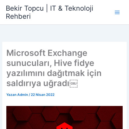
İçeriğe
Bekir Topcu | IT & Teknoloji
atla
Rehberi
Microsoft Exchange
sunucuları, Hive fidye
yazılımını dağıtmak için
saldırıya uğradı￼
Yazan
Admin
/
22 Nisan 2022