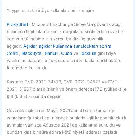
Yaygın olarak kötüye kullanılan bir ilk erişim
ProxyShell
, Microsoft Exchange Server’da güvenlik açığı
bulunan dağıtımlarda kimlik doğrulaması olmadan uzaktan
kod yürütülmesine izin veren bir dizi üç güvenlik
açığıdır.
Açıklar, açıklar kullanıma sunulduktan sonra
Conti
,
BlackByte
,
Babuk
,
Cuba
ve
LockFile
gibi fidye
yazılımları da dahil olmak üzere birden fazla tehdit aktörü
tarafından kullanıldı.
Kusurlar CVE-2021-34473, CVE-2021-34523 ve CVE-
2021-31297 olarak izlenir ve önem derecesi 7,2 (yüksek) ile
9,8 (kritik) arasında değişir.
Güvenlik açıklarının Mayıs 2021’den itibaren tamamen
yamalandığı kabul edilir, ancak bunlarla ilgili kapsamlı teknik
ayrıntılar yalnızca Ağustos 2021’de kullanıma sunuldu ve
bundan kısa bir süre sonra kötü niyetli istismar başladı