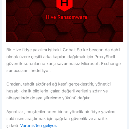
Bir Hive fidye yazılımı iştiraki, Cobalt Strike beacon da dahil
olmak üzere çeşitli arka kapıları dağıtmak için ProxyShell
güvenlik sorunlarına karşı savunmasız Microsoft Exchange
sunucularını hedefliyor.
Oradan, tehdit aktörleri ağ keşfi gerçekleştirir, yönetici
hesabı kimlik bilgilerini çalar, değerli verileri sızdırır ve
nihayetinde dosya şifreleme yükünü dağıtır.
Ayrıntılar , müşterilerinden birine yönelik bir fidye yazılımı
saldırısını araştırmak için çağrılan güvenlik ve analitik
şirketi
Varonis’ten geliyor.