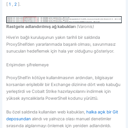
[
1
,
2
].
Rastgele adlandırılmış ağ kabukları
(Varonis)
Hive’ın bağlı kuruluşunun yakın tarihli bir saldırıda
ProxyShell’den yararlanmada başarılı olması, savunmasız
sunucuları hedeflemek için hala yer olduğunu gösteriyor.
Erişimden şifrelemeye
ProxyShell’in kötüye kullanılmasının ardından, bilgisayar
korsanları erişilebilir bir Exchange dizinine dört web kabuğu
yerleştirdi ve Cobalt Strike hazırlayıcılarını indirmek için
yüksek ayrıcalıklarla PowerShell kodunu yürüttü.
Bu özel saldırıda kullanılan web kabukları,
halka açık bir Git
deposundan
alındı ​​ve yalnızca olası manuel denetimler
sırasında algılanmayı önlemek için yeniden adlandırıldı.