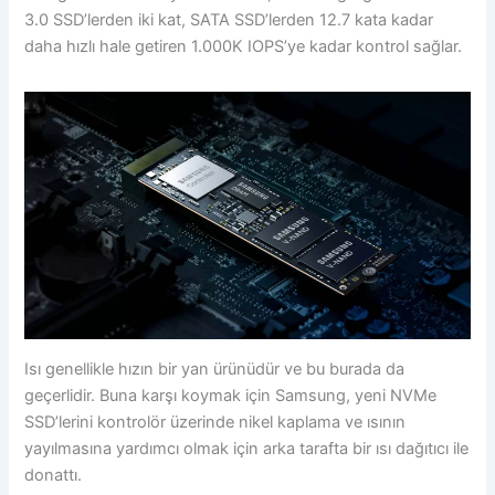
3.0 SSD’lerden iki kat, SATA SSD’lerden 12.7 kata kadar
daha hızlı hale getiren 1.000K IOPS’ye kadar kontrol sağlar.
Isı genellikle hızın bir yan ürünüdür ve bu burada da
geçerlidir. Buna karşı koymak için Samsung, yeni NVMe
SSD’lerini kontrolör üzerinde nikel kaplama ve ısının
yayılmasına yardımcı olmak için arka tarafta bir ısı dağıtıcı ile
donattı.