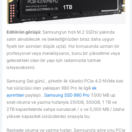
Editörün görüşü:
Samsung’un hızlı M.2 SSD’si yakında
satın alınabilecek ve beklediğinizden biraz daha uygun
fiyatlı (en azından düşük uçta). Hız konusunda uzman bir
profesyonel veya meraklıysanız, bunu bir yükseltme veya
gelecekteki olası bir yapı için radarınızda tutmak
isteyeceksiniz.
Samsung Salı günü , şirketin ilk tüketici PCIe 4.0 NVMe katı
hal sürücüsü olan yaklaşan 980 Pro ile ilgili
ek
ayrıntıları
paylaştı .
Samsung SSD 980 Pro
7.000 MB up
sıralı okuma ve yazma hızlarıyla 250GB, 500GB, 1 TB ve
2TB kapasitelerde satışa sunulacak / s ve 5,000 MB / (daha
yüksek kapasiteli sürücülerde) sırasıyla bu.
Rastgele okuma ve yazma hızları, Samsung’a göre onu PCIe