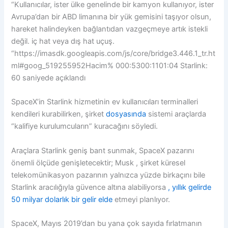
“Kullanıcılar, ister ülke genelinde bir kamyon kullanıyor, ister
Avrupa’dan bir ABD limanına bir yük gemisini taşıyor olsun,
hareket halindeyken bağlantıdan vazgeçmeye artık istekli
değil. iç hat veya dış hat uçuş.
“https://imasdk.googleapis.com/js/core/bridge3.446.1_tr.ht
ml#goog_519255952Hacim% 000:5300:1101:04 Starlink:
60 saniyede açıklandı
SpaceX’in Starlink hizmetinin ev kullanıcıları terminalleri
kendileri kurabilirken, şirket
dosyasında
sistemi araçlarda
“kalifiye kurulumcuların” kuracağını söyledi.
Araçlara Starlink geniş bant sunmak, SpaceX pazarını
önemli ölçüde genişletecektir; Musk , şirket küresel
telekomünikasyon pazarının yalnızca yüzde birkaçını bile
Starlink aracılığıyla güvence altına alabiliyorsa
, yıllık gelirde
50 milyar dolarlık bir gelir elde
etmeyi planlıyor.
SpaceX, Mayıs 2019’dan bu yana çok sayıda fırlatmanın