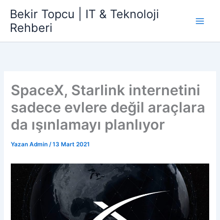
İçeriğe
Bekir Topcu | IT & Teknoloji
atla
Rehberi
SpaceX, Starlink internetini
sadece evlere değil araçlara
da ışınlamayı planlıyor
Yazan
Admin
/
13 Mart 2021