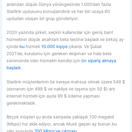
ardından düşük Dünya yörüngesinde 1.000’den fazla
Starlink uydusunu konuşlandırdı ve her biri uzaya 60
uydudan oluşan bir grup gönderiyor.
2020 yazında şirket, seçkin kullanıcılar için geniş bant
hizmetinin düşük anahtarlı beta testine başladı ve birkaç ay
içinde
bu
hizmeti
10.000 kişiye
çıkardı. Ve Şubat
2021’de, kurulumu için gereken ekipman ve hala beta
sürümünde olan hizmetin kendisi için
ön sipariş almaya
başladı
.
Starlink müşterilerinin bir kereye mahsus olmak üzere 549 $
(donanım için 499 $ ve nakliye ve taşıma için 50 $) artı
internet hizmeti için ayda 99 $ ödeme yapması
gerekmektedir.
Birçok müşteri şu anda saniyede yaklaşık 100 megabit
(Mbps) hız elde ediyor, ancak Musk geçen ay bunun bu
yılın sonunda
300 Mbps’ye çıkması