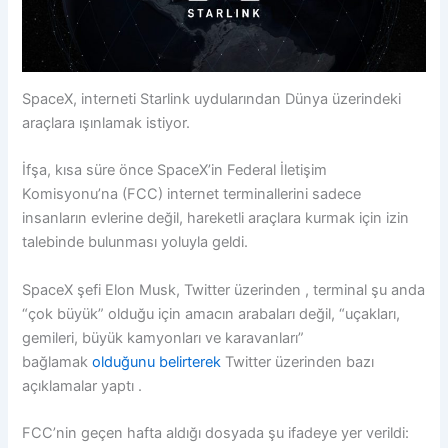
SpaceX, interneti Starlink uydularından Dünya üzerindeki
araçlara ışınlamak istiyor.
İfşa, kısa süre önce SpaceX’in Federal İletişim
Komisyonu’na (FCC) internet terminallerini sadece
insanların evlerine değil, hareketli araçlara kurmak için izin
talebinde bulunması yoluyla geldi.
SpaceX şefi Elon Musk, Twitter üzerinden , terminal şu ​​anda
“çok büyük” olduğu için amacın arabaları değil, “uçakları,
gemileri, büyük kamyonları ve karavanları”
bağlamak
olduğunu belirterek
Twitter üzerinden bazı
açıklamalar yaptı .
FCC’nin geçen hafta aldığı dosyada şu ifadeye yer verildi: