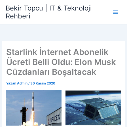
İçeriğe
Bekir Topcu | IT & Teknoloji
atla
Rehberi
Starlink İnternet Abonelik
Ücreti Belli Oldu: Elon Musk
Cüzdanları Boşaltacak
Yazan
Admin
/
30 Kasım 2020